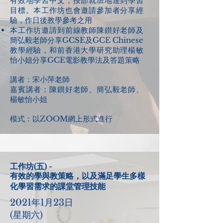
有效地學習中文，按部就班地達到學習
目標。本工作坊也會邀請參加者分享經
驗，作日後教學參考之用
本工作坊邀請到前線教師陳鑚好老師及
簡弘毅老師分享GCSE及GCE Chinese
教學經驗，和前香港大學研究助理楊敏
怡小姐分享GCE電影教學法及答題策略
講者：宋小萍老師
嘉賓講者：陳鑚好老師、簡弘毅老師、
楊敏怡小姐
模式：以ZOOM網上形式進行
工作坊(五) -
有效的學與教策略，以及滿足學生多樣
化學習需求的課堂
管理技能
2021年1月23日
(星期六)