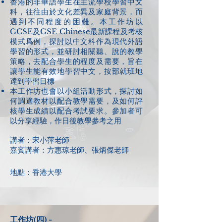
香港的非華語學生在主流學校學習中文
科，往往由於文化差異及家庭背景，而
遇到不同程度的困難。本工作坊以
GCSE及GSE Chinese最新課程及考核
模式爲例，探討以中文科作為現代外語
學習的形式，並研討相關聽、說的教學
策略，去配合學生的程度及需要，旨在
讓學生能有效地學習中文，按部就班地
達到學習目標
本工作坊也會以小組活動形式，探討如
何調適教材以配合教學需要，及如何評
核學生成績以配合考試要求。參加者可
以分享經驗，作日後教學參考之用
講者：宋小萍老師
嘉賓講者：方惠琼老師、張炳傑老師
地點：香港大學
工作坊(四) -