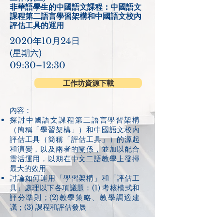
非華語學生的中國語文課程：中國語文
課程第二語言學習架構和中國語
文校內
評估工具的運用
2020年10月24日
(星期六)
09:30–12:30
工作坊資源下載
內容：​​
探討中國語文課程第二語言學習架構
（簡稱「學習架構」）和中國語文校內
評估工具（簡稱「評估工具」）的源起
和演變，以及兩者的關係，並加以配合
靈活運用，以期在中文二語教學上發揮
最大的效用
討論如何運用「學習架構」和「評估工
具」處理以下各項議題：(1) 考核模式和
評分準則；(2)教學策略、教學調適建
議；(3) 課程和評估發展