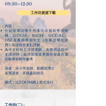
09:30–12:30
工作坊資源下載
內容：​​
介紹非華語學生的多元出路和學習階
梯，以GCSE、IGCSE、GCE-AL、
DSE及應用學習中文（非華語學生適
用）等課程作重點講解
為中文科科主任或老師，在教授這些中
文課程時，如何部署及掌握和發展合適
的教學材料作參考
講者：宋小萍老師、劉國張博士
嘉賓講者：黃建豪副校長
模式：以ZOOM網上形式進行
工作坊(二) -