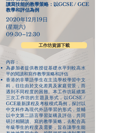
讀寫技能的教學策略：以GCSE / GCE
教學和評估為例
2020年12月19日
(星期六)
09:30–12:30
工作坊資源下載
內容：​​
為參加者提供教授從基礎水平到較高水
平的閱讀和寫作教學策略和評估
香港的非華語學生在主流學校學習中文
科，往往由於文化差異及家庭背景，而
遇到不同程度的困難。本工作坊延續第
三次工作坊的主題及形式，以GCSE /
GCE最新課程及考核模式爲例，探討以
中文科作為現代外語學習的形式，並輔
以中文第二語言學習架構及評估，共同
研討相關讀、寫的教學策略，去配合高
年級學生的程度及需要，旨在讓學生能