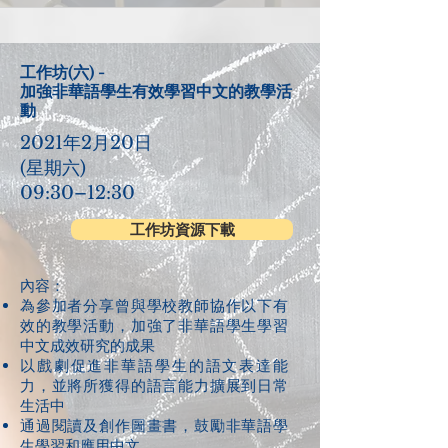
工作坊(六) -
加強非華語學生有效學習中文的教學活
動
2021年2月20日
(星期六)
09:30–12:30
工作坊資源下載
內容：​​
為參加者分享曾與學校教師協作以下有
效的教學活動，加強了非華語學生學習
中文成效研究的成果
以戲劇促進非華語學生的語文表達能
力，並將所獲得的語言能力擴展到日常
生活中
通過閱讀及創作圖畫書，鼓勵非華語學
生學習和應用中文