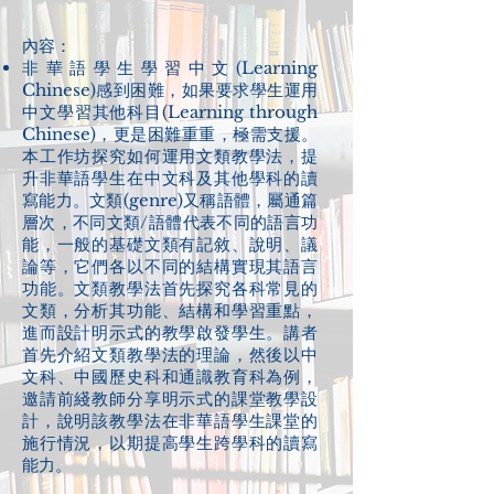
內容：​​
非華語學生學習中文(Learning
Chinese)感到困難，如果要求學生運用
中文學習其他科目(Learning through
Chinese)，更是困難重重，極需支援。
本工作坊探究如何運用文類教學法，提
升非華語學生在中文科及其他學科的讀
寫能力。文類(genre)又稱語體，屬通篇
層次，不同文類/語體代表不同的語言功
能，一般的基礎文類有記敘、說明、議
論等，它們各以不同的結構實現其語言
功能。文類教學法首先探究各科常見的
文類，分析其功能、結構和學習重點，
進而設計明示式的教學啟發學生。講者
首先介紹文類教學法的理論，然後以中
文科、中國歷史科和通識教育科為例，
邀請前綫教師分享明示式的課堂教學設
計，說明該教學法在非華語學生課堂的
施行情況，以期提高學生跨學科的讀寫
能力。