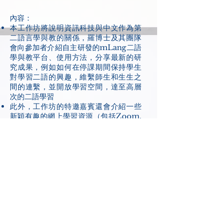
內容：​​
本工作坊將說明資訊科技與中文作為第
二語言學與教的關係，羅博士及其團隊
會向參加者介紹自主研發的mLang二語
學與教平台、使用方法，分享最新的研
究成果，例如如何在停課期間保持學生
對學習二語的興趣，維繫師生和生生之
間的連繫，並開放學習空間，達至高層
次的二語學習
此外，工作坊的特邀嘉賓還會介紹一些
新穎有趣的網上學習資源（包括Zoom,
Kahoot, Nearpod, Edpuzzle），供
參加者參考使用
讓參加者掌握使用現代科技的知識和技
能，使學生能夠根據他們所學習的語言
結構，根據自己的興趣進行探索、創
建、共享和擴展等，享受學習中文的樂
趣
講者：羅嘉怡博士
、
劉國張博士
、
簡弘
毅博士
、
徐詩琪老師、羅泳莉老師