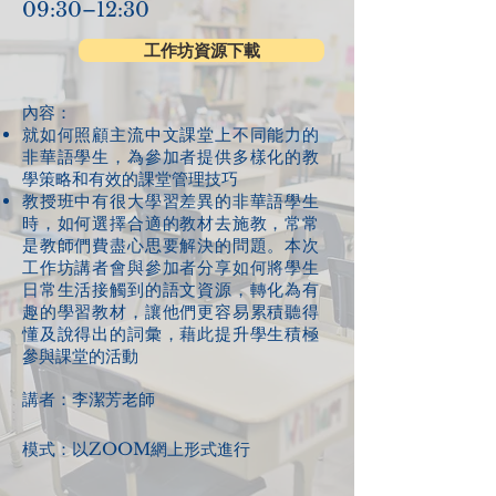
09:30–12:30
工作坊資源下載
內容：​​
就如何照顧主流中文課堂上不同能力的
非華語學生，為參加者提供多樣化的教
學策略和有效的課堂管理技巧
教授班中有很大學習差異的非華語學生
時，如何選擇合適的教材去施教，常常
是教師們費盡心思要解決的問題。本次
工作坊講者會與參加者分享如何將學生
日常生活接觸到的語文資源，轉化為有
趣的學習教材，讓他們更容易累積聽得
懂及說得出的詞彙，藉此提升學生積極
參與課堂的活動
講者：李潔芳老師
模式：以ZOOM網上形式進行